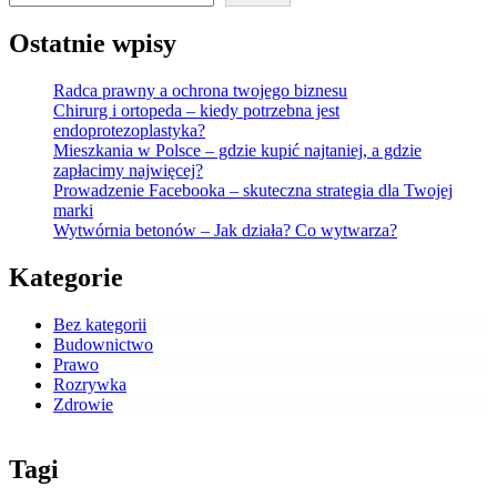
Ostatnie wpisy
Radca prawny a ochrona twojego biznesu
Chirurg i ortopeda – kiedy potrzebna jest
endoprotezoplastyka?
Mieszkania w Polsce – gdzie kupić najtaniej, a gdzie
zapłacimy najwięcej?
Prowadzenie Facebooka – skuteczna strategia dla Twojej
marki
Wytwórnia betonów – Jak działa? Co wytwarza?
Kategorie
Bez kategorii
Budownictwo
Prawo
Rozrywka
Zdrowie
Tagi