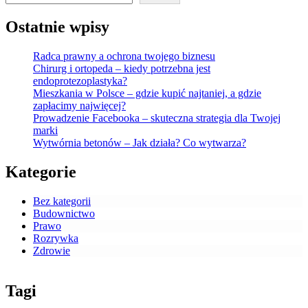
Ostatnie wpisy
Radca prawny a ochrona twojego biznesu
Chirurg i ortopeda – kiedy potrzebna jest
endoprotezoplastyka?
Mieszkania w Polsce – gdzie kupić najtaniej, a gdzie
zapłacimy najwięcej?
Prowadzenie Facebooka – skuteczna strategia dla Twojej
marki
Wytwórnia betonów – Jak działa? Co wytwarza?
Kategorie
Bez kategorii
Budownictwo
Prawo
Rozrywka
Zdrowie
Tagi