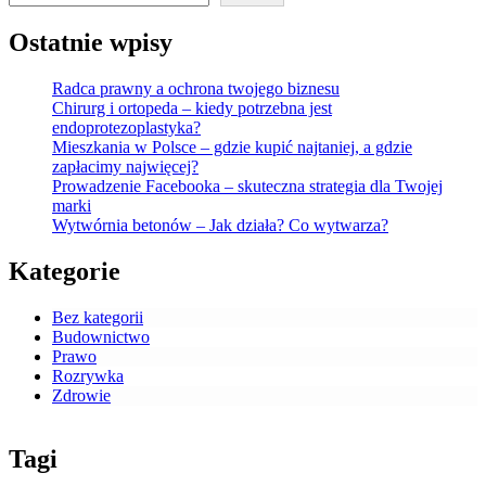
Ostatnie wpisy
Radca prawny a ochrona twojego biznesu
Chirurg i ortopeda – kiedy potrzebna jest
endoprotezoplastyka?
Mieszkania w Polsce – gdzie kupić najtaniej, a gdzie
zapłacimy najwięcej?
Prowadzenie Facebooka – skuteczna strategia dla Twojej
marki
Wytwórnia betonów – Jak działa? Co wytwarza?
Kategorie
Bez kategorii
Budownictwo
Prawo
Rozrywka
Zdrowie
Tagi